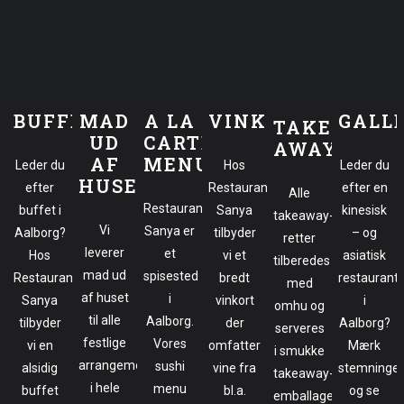
BUFFET
MAD
A LA
VINKORT
GALL
TAKE-
UD
CARTE
AWAY
AF
MENU
Leder du
Hos
Leder du
HUSET
efter
Restaurant
efter en
Alle
Restaurant
buffet i
Sanya
kinesisk
takeaway-
Vi
Sanya er
Aalborg?
tilbyder
– og
retter
leverer
et
Hos
vi et
asiatisk
tilberedes
mad ud
spisested
Restaurant
bredt
restaurant
med
af huset
i
Sanya
vinkort
i
omhu og
til alle
Aalborg.
tilbyder
der
Aalborg?
serveres
festlige
Vores
vi en
omfatter
Mærk
i smukke
arrangementer
sushi
alsidig
vine fra
stemninge
takeaway-
i hele
menu
buffet
bl.a.
og se
emballager,