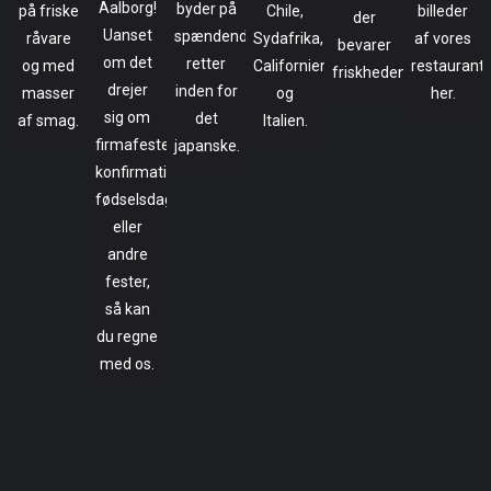
Aalborg!
byder på
på friske
Chile,
billeder
der
Uanset
spændende
råvare
Sydafrika,
af vores
bevarer
om det
retter
og med
Californien
restaurant
friskheden.
drejer
inden for
masser
og
her.
sig om
det
af smag.
Italien.
firmafester,
japanske.
konfirmation,
fødselsdag
eller
andre
fester,
så kan
du regne
med os.